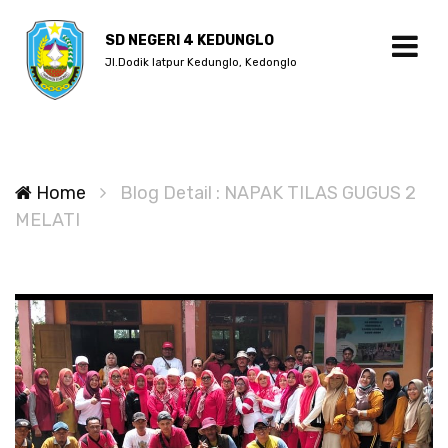
SD NEGERI 4 KEDUNGLO
Jl.Dodik latpur Kedunglo, Kedonglo
Home
Blog Detail : NAPAK TILAS GUGUS 2
MELATI